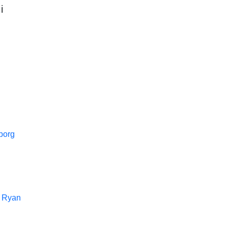
i
borg
n Ryan