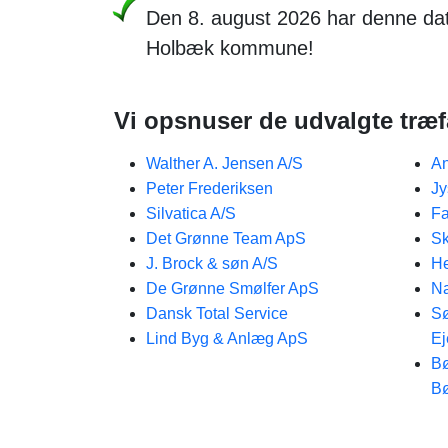
Den 8. august 2026 har denne dat
Holbæk kommune!
Vi opsnuser de udvalgte træ
Walther A. Jensen A/S
An
Peter Frederiksen
Jy
Silvatica A/S
Fa
Det Grønne Team ApS
Sk
J. Brock & søn A/S
H
De Grønne Smølfer ApS
Na
Dansk Total Service
Sø
Lind Byg & Anlæg ApS
Ej
Bø
B