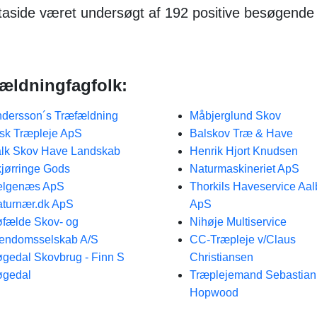
aside været undersøgt af 192 positive besøgende 
fældningfagfolk:
dersson´s Træfældning
Måbjerglund Skov
sk Træpleje ApS
Balskov Træ & Have
lk Skov Have Landskab
Henrik Hjort Knudsen
jørringe Gods
Naturmaskineriet ApS
elgenæs ApS
Thorkils Haveservice Aal
turnær.dk ApS
ApS
fælde Skov- og
Nihøje Multiservice
endomsselskab A/S
CC-Træpleje v/Claus
gedal Skovbrug - Finn S
Christiansen
øgedal
Træplejemand Sebastia
Hopwood