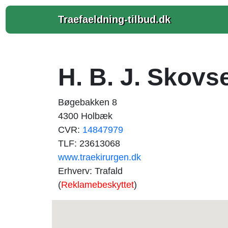
Traefaeldning-tilbud.dk
H. B. J. Skovs
Bøgebakken 8
4300 Holbæk
CVR:
14847979
TLF: 23613068
www.traekirurgen.dk
Erhverv: Trafald
(
Reklamebeskyttet
)