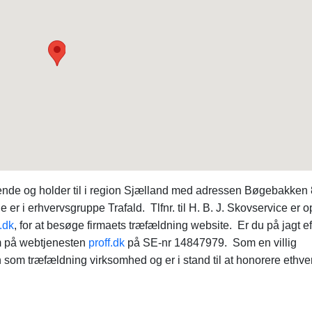
nde og holder til i region Sjælland med adressen Bøgebakken 
i erhvervsgruppe Trafald. Tlfnr. til H. B. J. Skovservice er opl
.dk
, for at besøge firmaets træfældning website. Er du på jagt ef
em på webtjenesten
proff.dk
på SE-nr 14847979. Som en villig
 som træfældning virksomhed og er i stand til at honorere ethver