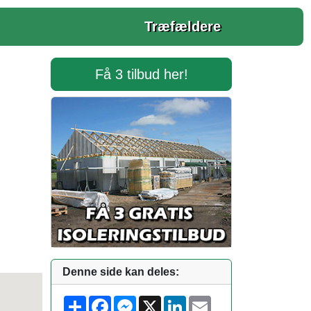
Træfældere
Få 3 tilbud her!
Denne side kan deles:
S
F
M
X
L
E