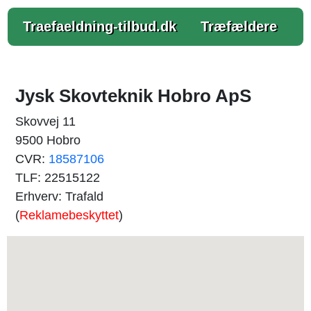
Traefaeldning-tilbud.dk
Træfældere
Jysk Skovteknik Hobro ApS
Skovvej 11
9500 Hobro
CVR:
18587106
TLF: 22515122
Erhverv: Trafald
(
Reklamebeskyttet
)