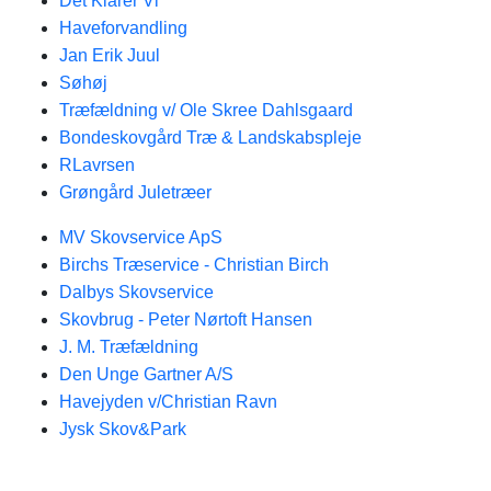
Det Klarer Vi
Haveforvandling
Jan Erik Juul
Søhøj
Træfældning v/ Ole Skree Dahlsgaard
Bondeskovgård Træ & Landskabspleje
RLavrsen
Grøngård Juletræer
MV Skovservice ApS
Birchs Træservice - Christian Birch
Dalbys Skovservice
Skovbrug - Peter Nørtoft Hansen
J. M. Træfældning
Den Unge Gartner A/S
Havejyden v/Christian Ravn
Jysk Skov&Park