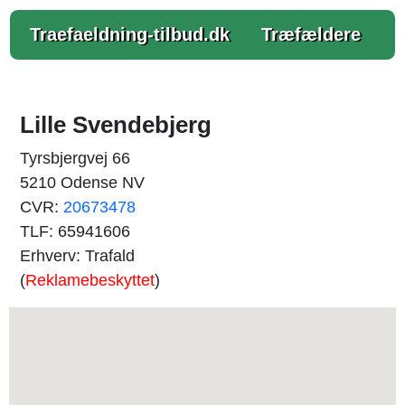
Traefaeldning-tilbud.dk
Træfældere
Lille Svendebjerg
Tyrsbjergvej 66
5210 Odense NV
CVR:
20673478
TLF: 65941606
Erhverv: Trafald
(
Reklamebeskyttet
)