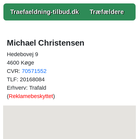
Traefaeldning-tilbud.dk
Træfældere
Michael Christensen
Hedebovej 9
4600 Køge
CVR:
70571552
TLF: 20168084
Erhverv: Trafald
(
Reklamebeskyttet
)