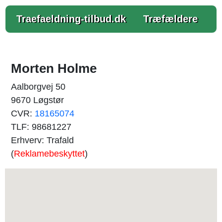
Traefaeldning-tilbud.dk
Træfældere
Morten Holme
Aalborgvej 50
9670 Løgstør
CVR:
18165074
TLF: 98681227
Erhverv: Trafald
(
Reklamebeskyttet
)