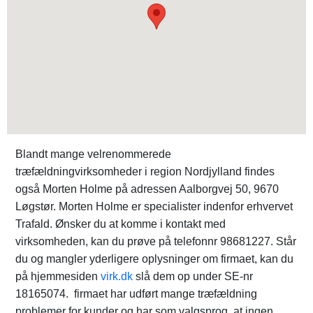
Blandt mange velrenommerede
træfældningvirksomheder i region Nordjylland findes
også Morten Holme på adressen Aalborgvej 50, 9670
Løgstør. Morten Holme er specialister indenfor erhvervet
Trafald. Ønsker du at komme i kontakt med
virksomheden, kan du prøve på telefonnr 98681227. Står
du og mangler yderligere oplysninger om firmaet, kan du
på hjemmesiden
virk.dk
slå dem op under SE-nr
18165074. firmaet har udført mange træfældning
problemer for kunder og har som valgsprog, at ingen