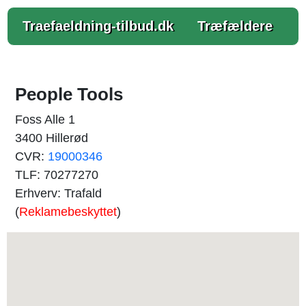
Traefaeldning-tilbud.dk
Træfældere
People Tools
Foss Alle 1
3400 Hillerød
CVR:
19000346
TLF: 70277270
Erhverv: Trafald
(
Reklamebeskyttet
)