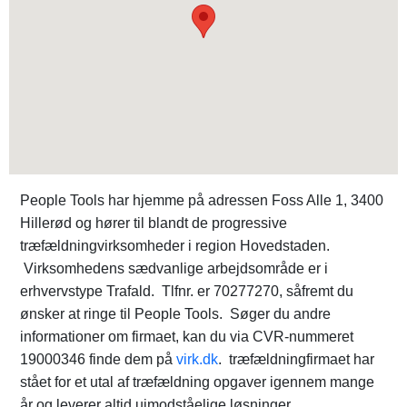
People Tools har hjemme på adressen Foss Alle 1, 3400
Hillerød og hører til blandt de progressive
træfældningvirksomheder i region Hovedstaden.
Virksomhedens sædvanlige arbejdsområde er i
erhvervstype Trafald. Tlfnr. er 70277270, såfremt du
ønsker at ringe til People Tools. Søger du andre
informationer om firmaet, kan du via CVR-nummeret
19000346 finde dem på
virk.dk
. træfældningfirmaet har
stået for et utal af træfældning opgaver igennem mange
år og leverer altid uimodståelige løsninger.