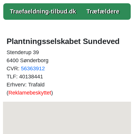
Traefaeldning-tilbud.dk
Træfældere
Plantningsselskabet Sundeved
Stenderup 39
6400 Sønderborg
CVR:
56363912
TLF: 40138441
Erhverv: Trafald
(
Reklamebeskyttet
)