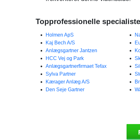
Topprofessionelle specialist
Holmen ApS
Na
Kaj Bech A/S
Eu
Anlægsgartner Jantzen
Ko
HCC Vej og Park
Sk
Anlægsgartnerfirmaet Tefax
Si
Sylva Partner
St
Kærager Anlæg A/S
Br
Den Seje Gartner
Wa