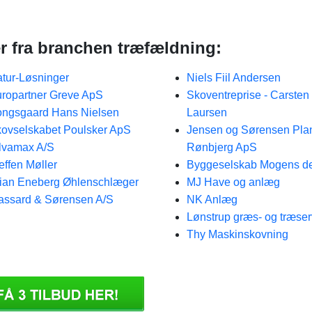
er fra branchen træfældning:
tur-Løsninger
Niels Fiil Andersen
ropartner Greve ApS
Skoventreprise - Carsten
ngsgaard Hans Nielsen
Laursen
ovselskabet Poulsker ApS
Jensen og Sørensen Plan
lvamax A/S
Rønbjerg ApS
effen Møller
Byggeselskab Mogens de
ian Eneberg Øhlenschlæger
MJ Have og anlæg
ssard & Sørensen A/S
NK Anlæg
Lønstrup græs- og træser
Thy Maskinskovning