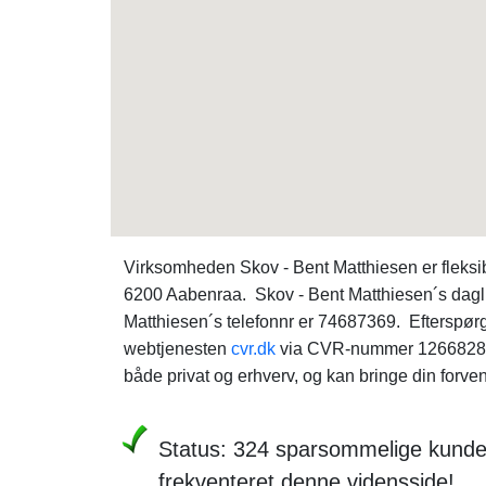
Virksomheden Skov - Bent Matthiesen er fleks
6200 Aabenraa. Skov - Bent Matthiesen´s dagli
Matthiesen´s telefonnr er 74687369. Efterspør
webtjenesten
cvr.dk
via CVR-nummer 12668287. 
både privat og erhverv, og kan bringe din forventn
Status: 324 sparsommelige kunde
frekventeret denne vidensside!