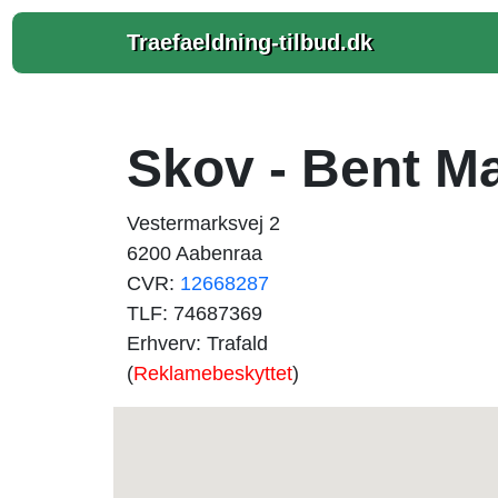
Traefaeldning-tilbud.dk
Skov - Bent M
Vestermarksvej 2
6200 Aabenraa
CVR:
12668287
TLF: 74687369
Erhverv: Trafald
(
Reklamebeskyttet
)