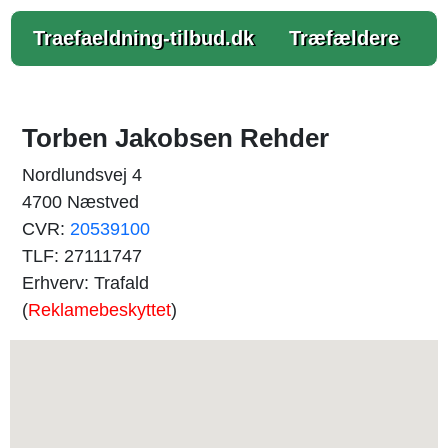
Traefaeldning-tilbud.dk
Træfældere
Torben Jakobsen Rehder
Nordlundsvej 4
4700 Næstved
CVR:
20539100
TLF: 27111747
Erhverv: Trafald
(
Reklamebeskyttet
)