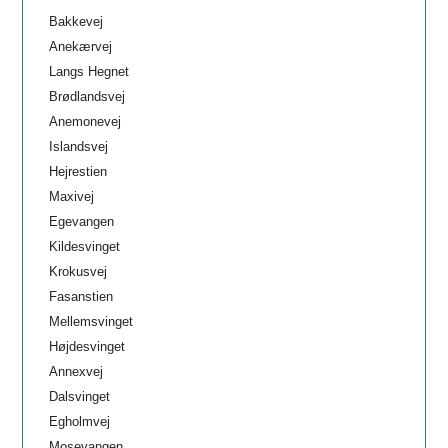
Bakkevej
Anekærvej
Langs Hegnet
Brødlandsvej
Anemonevej
Islandsvej
Hejrestien
Maxivej
Egevangen
Kildesvinget
Krokusvej
Fasanstien
Mellemsvinget
Højdesvinget
Annexvej
Dalsvinget
Egholmvej
Mosevangen