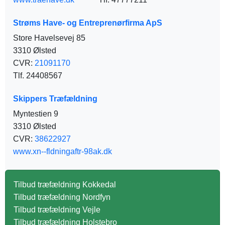
Strøms Have- og Entreprenørfirma ApS
Store Havelsevej 85
3310 Ølsted
CVR:
21091170
Tlf. 24408567
Skippers Træfældning
Myntestien 9
3310 Ølsted
CVR:
38622927
www.xn--fldningaftr-98ak.dk
Tilbud træfældning Kokkedal
Tilbud træfældning Nordfyn
Tilbud træfældning Vejle
Tilbud træfældning Holstebro