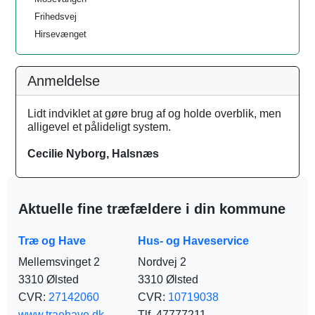
Frihedsvej
Hirsevænget
Anmeldelse
Lidt indviklet at gøre brug af og holde overblik, men
alligevel et pålideligt system.
Cecilie Nyborg, Halsnæs
Aktuelle fine træfældere i din kommune
Træ og Have
Hus- og Haveservice
Mellemsvinget 2
Nordvej 2
3310 Ølsted
3310 Ølsted
CVR:
27142060
CVR:
10719038
www.traehave.dk
Tlf. 47777211