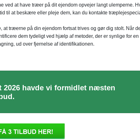
ene ved at have træer på dit ejendom opvejer langt ulemperne. H
d til at beskære eller pleje dem, kan du kontakte træplejespecia
, at træerne på din ejendom fortsat trives og gør dig stolt. Når d
dentificere dem tydeligt ved hjælp af metoder, der er synlige for en
ning, ud over fjernelse af identifikationen.
st 2026 havde vi formidlet næsten
bud.