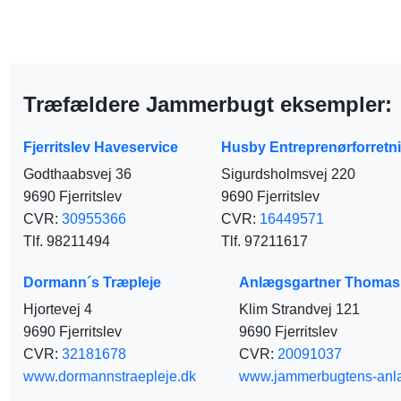
Træfældere Jammerbugt eksempler:
Fjerritslev Haveservice
Husby Entreprenørforretn
Godthaabsvej 36
Sigurdsholmsvej 220
9690 Fjerritslev
9690 Fjerritslev
CVR:
30955366
CVR:
16449571
Tlf. 98211494
Tlf. 97211617
Dormann´s Træpleje
Anlægsgartner Thomas 
Hjortevej 4
Klim Strandvej 121
9690 Fjerritslev
9690 Fjerritslev
CVR:
32181678
CVR:
20091037
www.dormannstraepleje.dk
www.jammerbugtens-anl