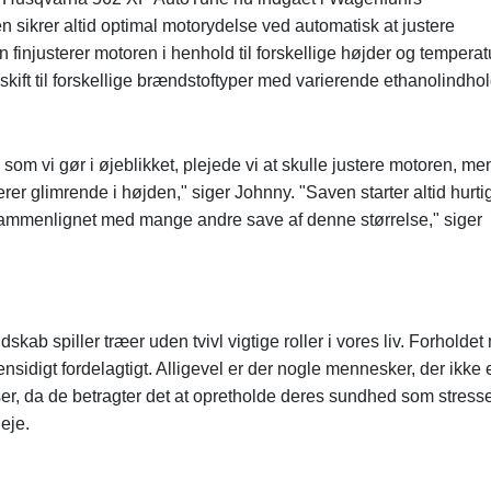
 sikrer altid optimal motorydelse ved automatisk at justere
 finjusterer motoren i henhold til forskellige højder og temperat
 skift til forskellige brændstoftyper med varierende ethanolindhol
 som vi gør i øjeblikket, plejede vi at skulle justere motoren, me
er glimrende i højden," siger Johnny. "Saven starter altid hurti
sammenlignet med mange andre save af denne størrelse," siger
kab spiller træer uden tvivl vigtige roller i vores liv. Forholde
idigt fordelagtigt. Alligevel er der nogle mennesker, der ikke 
er, da de betragter det at opretholde deres sundhed som stress
eje.