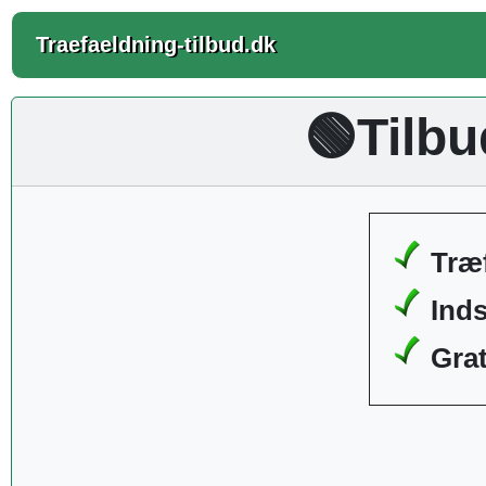
Traefaeldning-tilbud.dk
🟢Tilb
Træf
Ind
Grat