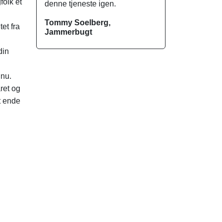
folk et
denne tjeneste igen.
Tommy Soelberg,
et fra
Jammerbugt
din
 nu.
ret og
t ende