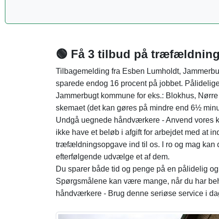
🟢 Få 3 tilbud på træfældni
Tilbagemelding fra Esben Lumholdt, Jammerbug
sparede endog 16 procent på jobbet. Pålidelige
Jammerbugt kommune for eks.: Blokhus, Nørre H
skemaet (det kan gøres på mindre end 6½ minu
Undgå uegnede håndværkere - Anvend vores kvali
ikke have et beløb i afgift for arbejdet med at in
træfældningsopgave ind til os. I ro og mag ka
efterfølgende udvælge et af dem.
Du sparer både tid og penge på en pålidelig o
Spørgsmålene kan være mange, når du har behov
håndværkere - Brug denne seriøse service i da