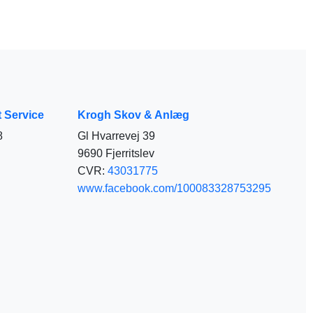
 Service
Krogh Skov & Anlæg
8
Gl Hvarrevej 39
9690 Fjerritslev
CVR:
43031775
www.facebook.com/100083328753295