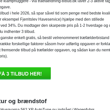
 klamphuggere - via traefaeldning-tilbud.dk laver 2-3 aktive fag
opgave.
lbud i hele 2026, så spar såvel tid som penge med bedste kvalit
or eksempel Fjerritslev Haveservice) hjælpe med den stillede
ved 34%. Du modtager den skarpeste pris på 1-2 hverdage og 
u indhenter 3 tilbud.
t ganske enkelt gratis, så bestil velrenommeret træfælderbistand
ække forskellige faktorer såsom hvor udførlig opgaven er forkla
l at fremsende tilbud på træfælder opgaven, og sådan kan du nem
ris).
atur og brændstof
r Husqvarna 562 XP AutoTune nu indgået i Wagenfuhrs