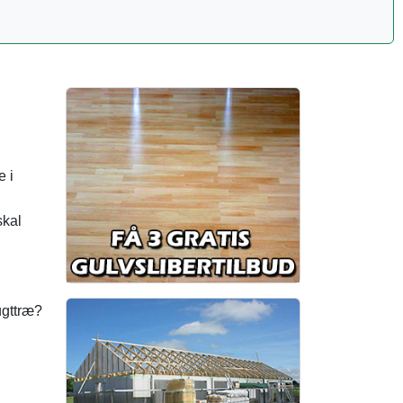
e i
skal
ugttræ?