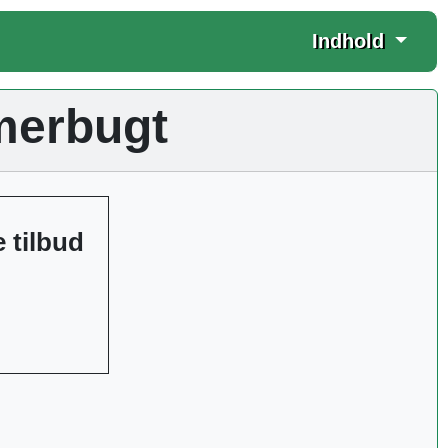
Indhold
merbugt
 tilbud