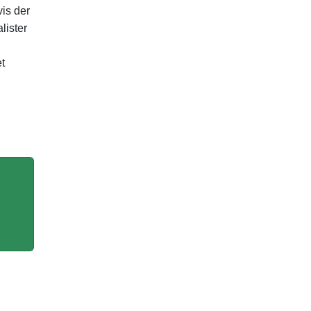
vis der
lister
et