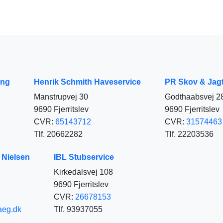
ing
Henrik Schmith Haveservice
PR Skov & Jagt
Manstrupvej 30
Godthaabsvej 2
9690 Fjerritslev
9690 Fjerritslev
CVR:
65143712
CVR:
31574463
Tlf. 20662282
Tlf. 22203536
Nielsen
IBL Stubservice
Kirkedalsvej 108
9690 Fjerritslev
CVR:
26678153
aeg.dk
Tlf. 93937055