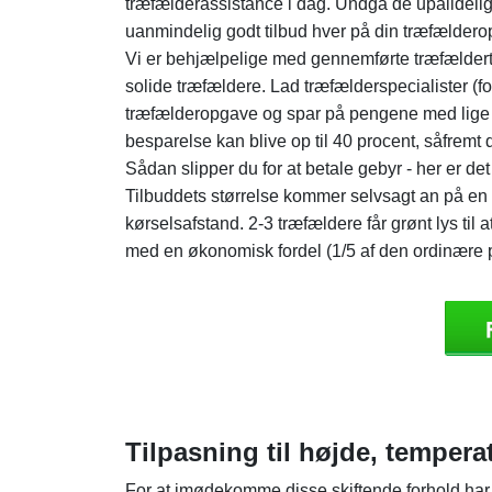
træfælderassistance i dag. Undgå de upålidelige
uanmindelig godt tilbud hver på din træfælder
Vi er behjælpelige med gennemførte træfælderti
solide træfældere. Lad træfælderspecialister (f
træfælderopgave og spar på pengene med lige 
besparelse kan blive op til 40 procent, såfremt d
Sådan slipper du for at betale gebyr - her er de
Tilbuddets størrelse kommer selvsagt an på en r
kørselsafstand. 2-3 træfældere får grønt lys ti
med en økonomisk fordel (1/5 af den ordinære p
Tilpasning til højde, temper
For at imødekomme disse skiftende forhold ha