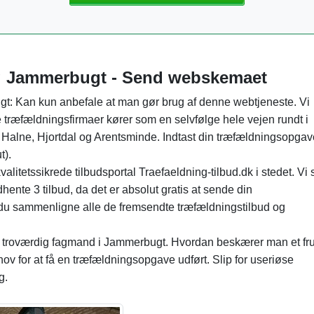
ng Jammerbugt - Send webskemaet
t: Kan kun anbefale at man gør brug af denne webtjeneste. Vi
 træfældningsfirmaer kører som en selvfølge hele vejen rundt i
alne, Hjortdal og Arentsminde. Indtast din træfældningsopgav
t).
tetssikrede tilbudsportal Traefaeldning-tilbud.dk i stedet. Vi 
dhente 3 tilbud, da det er absolut gratis at sende din
n du sammenligne alle de fremsendte træfældningstilbud og
g troværdig fagmand i Jammerbugt. Hvordan beskærer man et fr
 for at få en træfældningsopgave udført. Slip for useriøse
g.