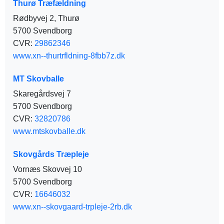
Thurø Træfældning
Rødbyvej 2, Thurø
5700 Svendborg
CVR:
29862346
www.xn--thurtrfldning-8fbb7z.dk
MT Skovballe
Skaregårdsvej 7
5700 Svendborg
CVR:
32820786
www.mtskovballe.dk
Skovgårds Træpleje
Vornæs Skovvej 10
5700 Svendborg
CVR:
16646032
www.xn--skovgaard-trpleje-2rb.dk