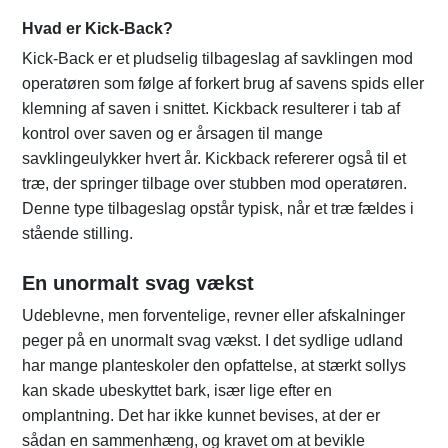
Hvad er Kick-Back?
Kick-Back er et pludselig tilbageslag af savklingen mod
operatøren som følge af forkert brug af savens spids eller
klemning af saven i snittet. Kickback resulterer i tab af
kontrol over saven og er årsagen til mange
savklingeulykker hvert år. Kickback refererer også til et
træ, der springer tilbage over stubben mod operatøren.
Denne type tilbageslag opstår typisk, når et træ fældes i
stående stilling.
En unormalt svag vækst
Udeblevne, men forventelige, revner eller afskalninger
peger på en unormalt svag vækst. I det sydlige udland
har mange planteskoler den opfattelse, at stærkt sollys
kan skade ubeskyttet bark, især lige efter en
omplantning. Det har ikke kunnet bevises, at der er
sådan en sammenhæng, og kravet om at bevikle