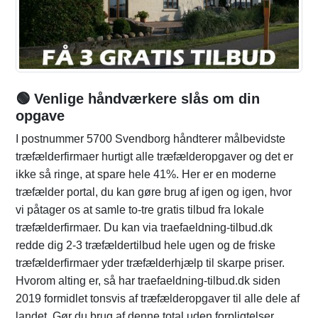
🟢 Venlige håndværkere slås om din
opgave
I postnummer 5700 Svendborg håndterer målbevidste
træfælderfirmaer hurtigt alle træfælderopgaver og det er
ikke så ringe, at spare hele 41%. Her er en moderne
træfælder portal, du kan gøre brug af igen og igen, hvor
vi påtager os at samle to-tre gratis tilbud fra lokale
træfælderfirmaer. Du kan via traefaeldning-tilbud.dk
redde dig 2-3 træfældertilbud hele ugen og de friske
træfælderfirmaer yder træfælderhjælp til skarpe priser.
Hvorom alting er, så har traefaeldning-tilbud.dk siden
2019 formidlet tonsvis af træfælderopgaver til alle dele af
landet. Gør du brug af denne total uden forpligtelser