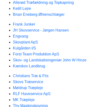
Allerød Træfældning og Topkapning
Ketill Lejre
Brian Eneberg Øhlenschlæger
Frank Junker
JH Skovservice - Jørgen Hansen
Engvang
Skovplant ApS
Kulgården I/S
Forst Team Produktion ApS
Skov- og Landskabsingeniør John W Hinze
Kærskov Landbrug
Christians Træ & Flis
Skovs Træservice
Møldrup Træpleje
RLF Haveservice ApS
MK Træpleje
Thy Maskinskovning