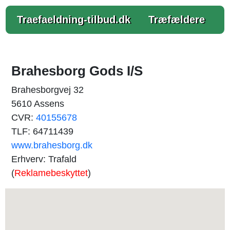
Traefaeldning-tilbud.dk
Træfældere
Brahesborg Gods I/S
Brahesborgvej 32
5610 Assens
CVR:
40155678
TLF: 64711439
www.brahesborg.dk
Erhverv: Trafald
(
Reklamebeskyttet
)