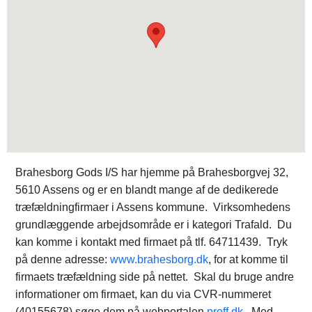
Brahesborg Gods I/S har hjemme på Brahesborgvej 32,
5610 Assens og er en blandt mange af de dedikerede
træfældningfirmaer i Assens kommune. Virksomhedens
grundlæggende arbejdsområde er i kategori Trafald. Du
kan komme i kontakt med firmaet på tlf. 64711439. Tryk
på denne adresse:
www.brahesborg.dk
, for at komme til
firmaets træfældning side på nettet. Skal du bruge andre
informationer om firmaet, kan du via CVR-nummeret
(40155678) søge dem på webportalen
proff.dk
. Med