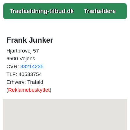
Traefaeldning-tilbud.dk
Træfældere
Frank Junker
Hjartbrovej 57
6500 Vojens
CVR:
33214235
TLF: 40533754
Erhverv: Trafald
(
Reklamebeskyttet
)