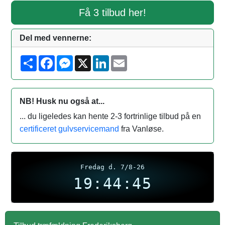
Få 3 tilbud her!
Del med vennerne:
S
F
M
X
L
E
h
a
e
i
m
a
c
s
n
a
r
e
s
k
i
e
b
e
e
l
o
n
d
NB! Husk nu også at...
o
g
I
k
e
n
... du ligeledes kan hente 2-3 fortrinlige tilbud på en
r
certificeret gulvservicemand
fra Vanløse.
Fredag d. 7/8-26
19:44:46