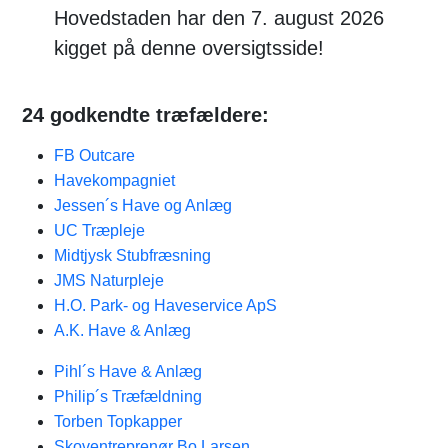
Hovedstaden har den 7. august 2026
kigget på denne oversigtsside!
24 godkendte træfældere:
FB Outcare
Havekompagniet
Jessen´s Have og Anlæg
UC Træpleje
Midtjysk Stubfræsning
JMS Naturpleje
H.O. Park- og Haveservice ApS
A.K. Have & Anlæg
Pihl´s Have & Anlæg
Philip´s Træfældning
Torben Topkapper
Skoventreprenør Bo Larsen