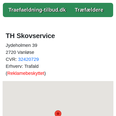
Traefaeldning-tilbud.dk
Træfældere
TH Skovservice
Jydeholmen 39
2720 Vanløse
CVR:
32420729
Erhverv: Trafald
(
Reklamebeskyttet
)