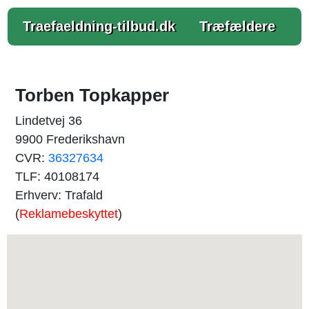
Traefaeldning-tilbud.dk
Træfældere
Torben Topkapper
Lindetvej 36
9900 Frederikshavn
CVR:
36327634
TLF: 40108174
Erhverv: Trafald
(
Reklamebeskyttet
)