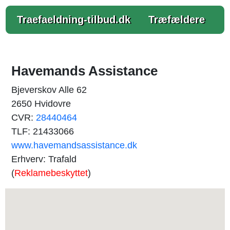
Traefaeldning-tilbud.dk
Træfældere
Havemands Assistance
Bjeverskov Alle 62
2650 Hvidovre
CVR:
28440464
TLF: 21433066
www.havemandsassistance.dk
Erhverv: Trafald
(
Reklamebeskyttet
)