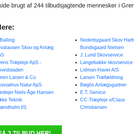
lside brugt af 244 tilbudsjagtende mennesker i Gre
dere:
 Balling
Nederbygaard Skov Hart
lvalausen Skov og Anlæg
Bundsgaard Nielsen
pS
J. Lund Skovservice
ens Træpleje ApS -
Langebakke skovservice
ovedstaden
Lidman-Haver A/S
ren Larsen & Co
Larsen Træfældning
ovsøhus Natur ApS
Bøghs Anlægsgartner
rdejer Niels Åge Hansen
E.T. Service
kke Teknik
CC-Træpleje v/Claus
ændholm I/S
Christiansen