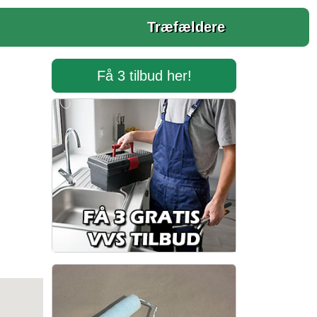
Træfældere
Få 3 tilbud her!