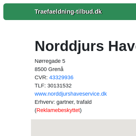
Traefaeldning-tilbud.dk
Norddjurs Hav
Nørregade 5
8500 Grenå
CVR:
43329936
TLF: 30131532
www.norddjurshaveservice.dk
Erhverv: gartner, trafald
(
Reklamebeskyttet
)