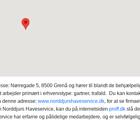
sse: Nørregade 5, 8500 Grenå og hører til blandt de behjælpel
 arbejder primært i erhvervstype: gartner, trafald. Du kan konta
å denne adresse:
www.norddjurshaveservice.dk
, for at se firmae
 om Norddjurs Haveservice, kan du på internetsiden
proff.dk
slå d
ce har erfarne og pålidelige medarbejdere, og er selvfølgeli