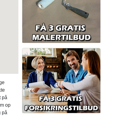
ige
kte
t på
em op
g på