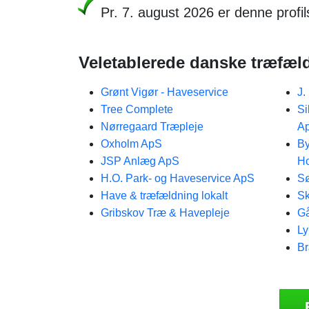
Pr. 7. august 2026 er denne profi
Veletablerede danske træfæl
Grønt Vigør - Haveservice
J.
Tree Complete
Si
Nørregaard Træpleje
A
Oxholm ApS
By
JSP Anlæg ApS
H
H.O. Park- og Haveservice ApS
Sø
Have & træfældning lokalt
Sk
Gribskov Træ & Havepleje
Gå
Ly
Br