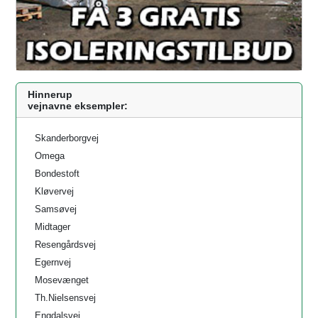
Hinnerup
vejnavne eksempler:
Skanderborgvej
Omega
Bondestoft
Kløvervej
Samsøvej
Midtager
Resengårdsvej
Egernvej
Mosevænget
Th.Nielsensvej
Engdalsvej