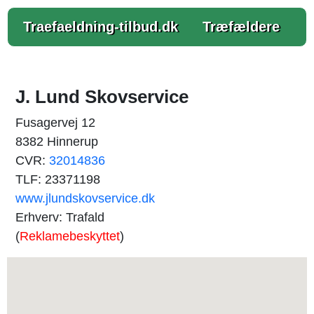
Traefaeldning-tilbud.dk
Træfældere
J. Lund Skovservice
Fusagervej 12
8382 Hinnerup
CVR:
32014836
TLF: 23371198
www.jlundskovservice.dk
Erhverv: Trafald
(
Reklamebeskyttet
)