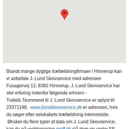
Blandt mange dygtige træfældningfirmaer i Hinnerup kan
vi anbefale J. Lund Skovservice med adressen
Fusagervej 12, 8382 Hinnerup. J. Lund Skovservice har
stor erfaring indenfor følgende erhverv -
Trafald. Nummeret til J. Lund Skovservice er oplyst til:
23371198.
www.jlundskovservice.dk
er adressen, hvis
du søger efter selskabets træfældning internetside.
Ønsker du flere typer af data om J. Lund Skovservice,
kan du på webtjenesten
proff.dk
slå dem op under SE-