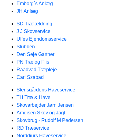
Emborg´s Anlæg
JH Anlæg
SD Træfældning
J J Skovservice
Uffes Ejendomsservice
Stubben
Den Seje Gartner
PN Træ og Flis
Raadvad Træpleje
Carl Szabad
Stensgårdens Haveservice
TH Træ & Have
Skovarbejder Jørn Jensen
Amdisen Skov og Jagt
Skovbrug - Rudolf M Pedersen
RD Træservice
Norddjurs Haveservice