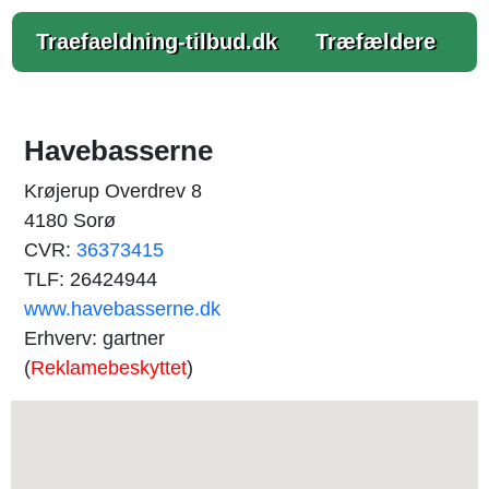
Traefaeldning-tilbud.dk
Træfældere
Havebasserne
Krøjerup Overdrev 8
4180 Sorø
CVR:
36373415
TLF: 26424944
www.havebasserne.dk
Erhverv: gartner
(
Reklamebeskyttet
)