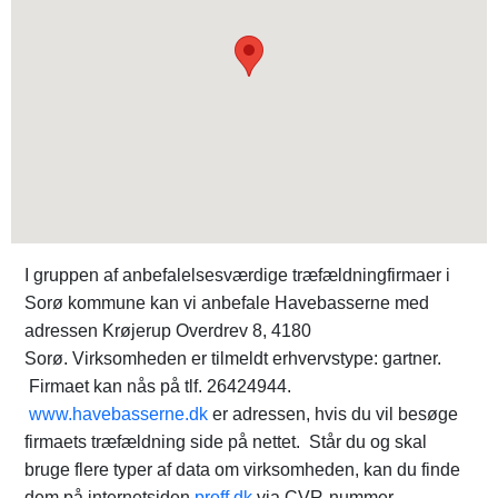
I gruppen af anbefalelsesværdige træfældningfirmaer i
Sorø kommune kan vi anbefale Havebasserne med
adressen Krøjerup Overdrev 8, 4180
Sorø. Virksomheden er tilmeldt erhvervstype: gartner.
Firmaet kan nås på tlf. 26424944.
www.havebasserne.dk
er adressen, hvis du vil besøge
firmaets træfældning side på nettet. Står du og skal
bruge flere typer af data om virksomheden, kan du finde
dem på internetsiden
proff.dk
via CVR-nummer