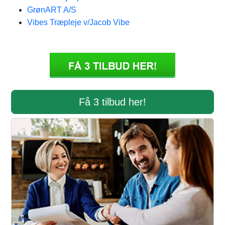
GrønART A/S
Vibes Træpleje v/Jacob Vibe
Få 3 tilbud her!