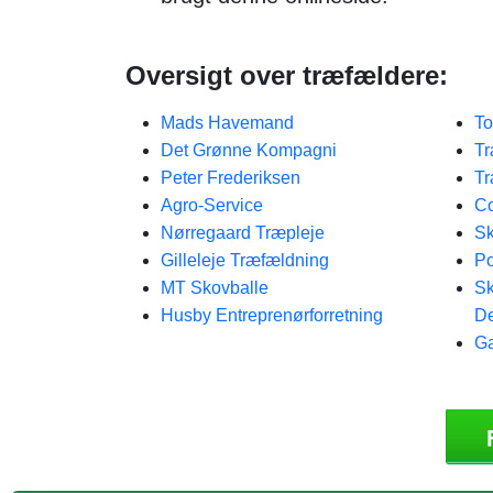
Oversigt over træfældere:
Mads Havemand
To
Det Grønne Kompagni
Tr
Peter Frederiksen
Tr
Agro-Service
C
Nørregaard Træpleje
Sk
Gilleleje Træfældning
Po
MT Skovballe
Sk
Husby Entreprenørforretning
De
Ga