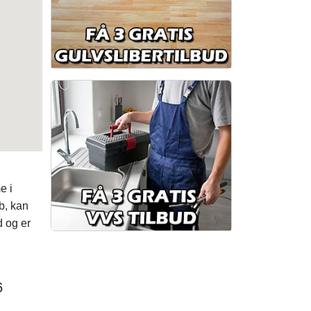
e i
b, kan
 og er
6