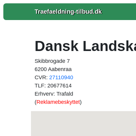
Traefaeldning-tilbud.dk
Dansk Landsk
Skibbrogade 7
6200 Aabenraa
CVR:
27110940
TLF: 20677614
Erhverv: Trafald
(
Reklamebeskyttet
)