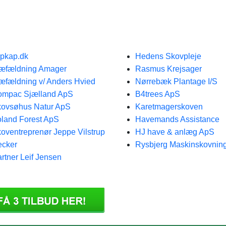
pkap.dk
Hedens Skovpleje
æfældning Amager
Rasmus Krejsager
æfældning v/ Anders Hvied
Nørrebæk Plantage I/S
ompac Sjælland ApS
B4trees ApS
ovsøhus Natur ApS
Karetmagerskoven
land Forest ApS
Havemands Assistance
oventreprenør Jeppe Vilstrup
HJ have & anlæg ApS
cker
Rysbjerg Maskinskovnin
rtner Leif Jensen