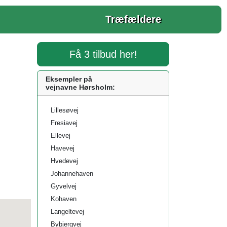
Træfældere
Få 3 tilbud her!
Eksempler på
vejnavne Hørsholm:
Lillesøvej
Fresiavej
Ellevej
Havevej
Hvedevej
Johannehaven
Gyvelvej
Kohaven
Langeltevej
Bybjergvej