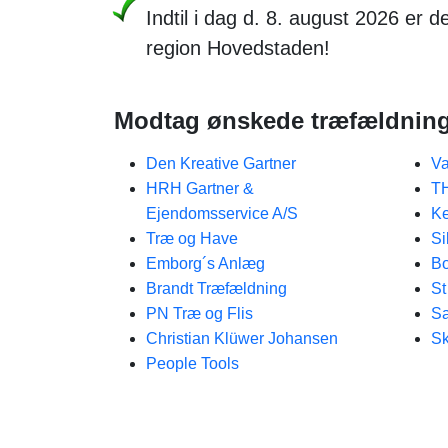
Indtil i dag d. 8. august 2026 er 
region Hovedstaden!
Modtag ønskede træfældningt
Den Kreative Gartner
V
HRH Gartner &
T
Ejendomsservice A/S
Ke
Træ og Have
Si
Emborg´s Anlæg
Bo
Brandt Træfældning
St
PN Træ og Flis
S
Christian Klüwer Johansen
Sk
People Tools