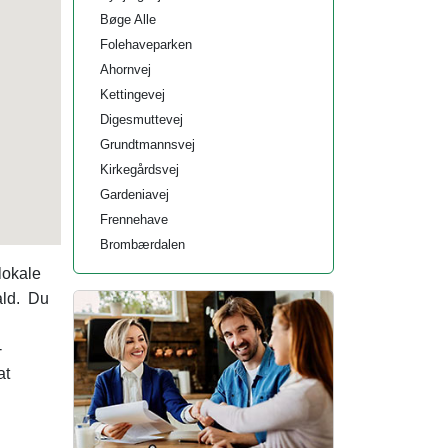
Bøge Alle
Folehaveparken
Ahornvej
Kettingevej
Digesmuttevej
Grundtmannsvej
Kirkegårdsvej
Gardeniavej
Frennehave
Brombærdalen
lokale
ald. Du
-
at