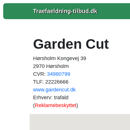
Traefaeldning-tilbud.dk
Garden Cut
Hørsholm Kongevej 39
2970 Hørsholm
CVR:
34980799
TLF: 22226666
www.gardencut.dk
Erhverv: trafald
(
Reklamebeskyttet
)