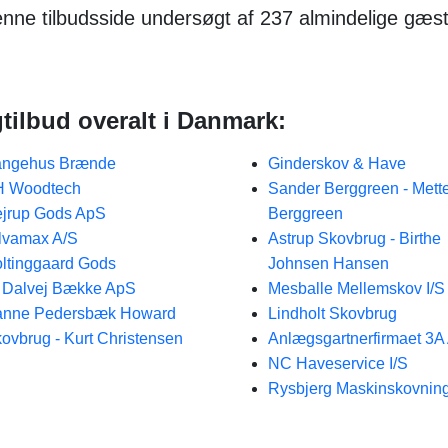
denne tilbudsside undersøgt af 237 almindelige gæst
ilbud overalt i Danmark:
angehus Brænde
Ginderskov & Have
H Woodtech
Sander Berggreen - Mett
jrup Gods ApS
Berggreen
lvamax A/S
Astrup Skovbrug - Birthe
ltinggaard Gods
Johnsen Hansen
 Dalvej Bække ApS
Mesballe Mellemskov I/S
anne Pedersbæk Howard
Lindholt Skovbrug
ovbrug - Kurt Christensen
Anlægsgartnerfirmaet 3A
NC Haveservice I/S
Rysbjerg Maskinskovnin