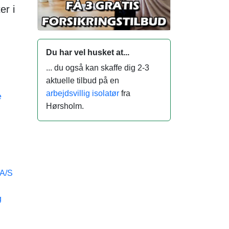
er i
Du har vel husket at...
... du også kan skaffe dig 2-3
aktuelle tilbud på en
arbejdsvillig isolatør
fra
e
Hørsholm.
 A/S
g