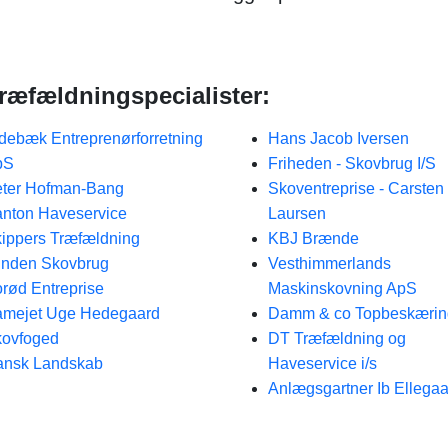
ræfældningspecialister:
debæk Entreprenørforretning
Hans Jacob Iversen
pS
Friheden - Skovbrug I/S
ter Hofman-Bang
Skoventreprise - Carsten
nton Haveservice
Laursen
ippers Træfældning
KBJ Brænde
nden Skovbrug
Vesthimmerlands
rød Entreprise
Maskinskovning ApS
mejet Uge Hedegaard
Damm & co Topbeskærin
ovfoged
DT Træfældning og
ansk Landskab
Haveservice i/s
Anlægsgartner Ib Ellegaa