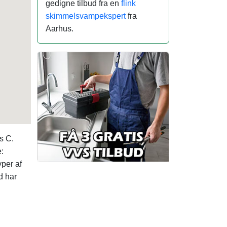
gedigne tilbud fra en
flink
skimmelsvampekspert
fra
Aarhus.
s C.
:
yper af
d har