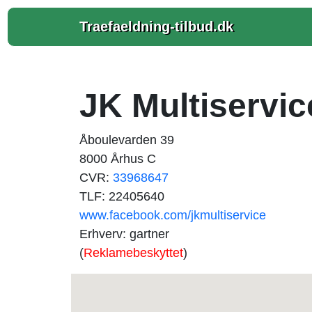
Traefaeldning-tilbud.dk
JK Multiservic
Åboulevarden 39
8000 Århus C
CVR:
33968647
TLF: 22405640
www.facebook.com/jkmultiservice
Erhverv: gartner
(
Reklamebeskyttet
)