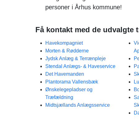
personer i Århus kommune!
Få kontakt med de udvalgte t
Havekompagniet
Vi
Morten & Rødderne
A
Jydsk Anlæg & Terrænpleje
Pe
Stendal Anlægs- & Haveservice
Pa
Det Havemanden
Sk
Plantorama Vallensbæk
Lu
Ønskelegepladser og
Bo
Træfældning
Sa
Midtsjællands Anlægsservice
Sk
D