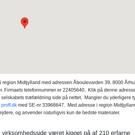
 til i region Midtjylland med adressen Åboulevarden 39, 8000 Århu
ner. Firmaets telefonnummer er 22405640. Klik på denne adresse
ve selskabets træfældning side på nettet. Mangler du yderligere t
n
proff.dk
med SE-nr 33968647. Med adresse i region Midtjyllan
dere, og anvender naturligvis kun de bedste materialer.
e virksomhedsside været kigget på af 210 erfarne