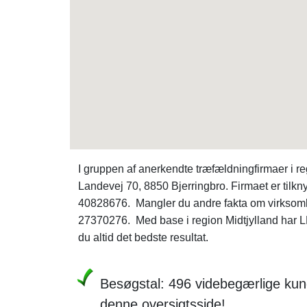
I gruppen af anerkendte træfældningfirmaer i 
Landevej 70, 8850 Bjerringbro. Firmaet er tilknyt
40828676. Mangler du andre fakta om virksom
27370276. Med base i region Midtjylland har L
du altid det bedste resultat.
Besøgstal: 496 videbegærlige kund
denne oversigtsside!