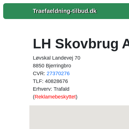
Traefaeldning-tilbud.dk
LH Skovbrug 
Løvskal Landevej 70
8850 Bjerringbro
CVR:
27370276
TLF: 40828676
Erhverv: Trafald
(
Reklamebeskyttet
)