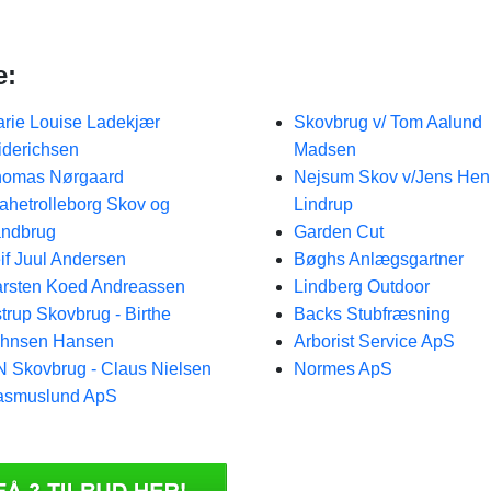
e:
rie Louise Ladekjær
Skovbrug v/ Tom Aalund
iderichsen
Madsen
homas Nørgaard
Nejsum Skov v/Jens Hen
ahetrolleborg Skov og
Lindrup
ndbrug
Garden Cut
if Juul Andersen
Bøghs Anlægsgartner
rsten Koed Andreassen
Lindberg Outdoor
trup Skovbrug - Birthe
Backs Stubfræsning
ohnsen Hansen
Arborist Service ApS
 Skovbrug - Claus Nielsen
Normes ApS
asmuslund ApS