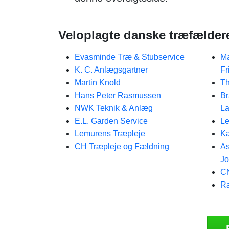
Veloplagte danske træfælder
Evasminde Træ & Stubservice
Ma
K. C. Anlægsgartner
Fr
Martin Knold
T
Hans Peter Rasmussen
Br
NWK Teknik & Anlæg
La
E.L. Garden Service
Le
Lemurens Træpleje
Ka
CH Træpleje og Fældning
As
J
CN
R