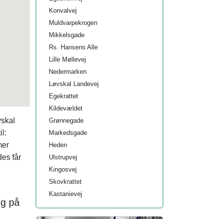
Konvalvej
Muldvarpekrogen
Mikkelsgade
Rs. Hansens Alle
Lille Møllevej
Nedermarken
Løvskal Landevej
Egekrattet
Kildevældet
vskal
Grønnegade
l:
Markedsgade
mer
Heden
es får
Ulstrupvej
Kingosvej
Skovkrattet
Kastanievej
øg på