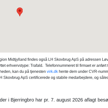
region Midtjylland findes også LH Skovbrug ApS på adressen Lø
tet erhvervstype: Trafald. Telefonnummeret til firmaet er anført ti
heden, kan du på tjenesten
virk.dk
hente dem under CVR-num
H Skovbrug ApS certificerede og stabile medarbejdere, og såled
er i Bjerringbro har pr. 7. august 2026 aflagt bes