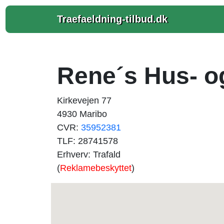
Traefaeldning-tilbud.dk
Rene´s Hus- o
Kirkevejen 77
4930 Maribo
CVR:
35952381
TLF: 28741578
Erhverv: Trafald
(
Reklamebeskyttet
)