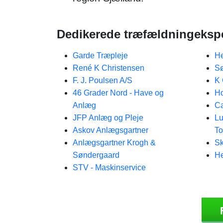
Dedikerede træfældningeksp
Garde Træpleje
He
René K Christensen
Sø
F. J. Poulsen A/S
K 
46 Grader Nord - Have og
Ho
Anlæg
Ca
JFP Anlæg og Pleje
Lu
Askov Anlægsgartner
To
Anlægsgartner Krogh &
Sk
Søndergaard
H
STV - Maskinservice