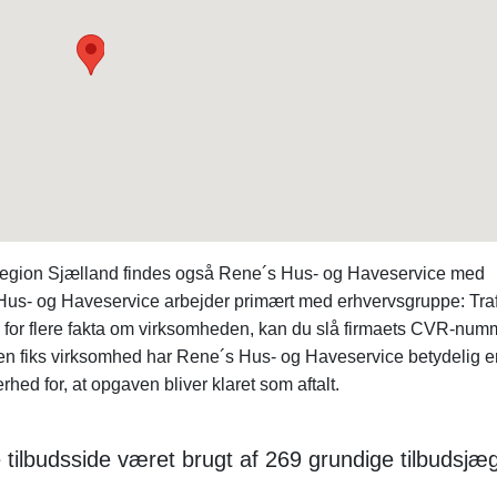
region Sjælland findes også Rene´s Hus- og Haveservice med
Hus- og Haveservice arbejder primært med erhvervsgruppe: Traf
 for flere fakta om virksomheden, kan du slå firmaets CVR-num
n fiks virksomhed har Rene´s Hus- og Haveservice betydelig er
ed for, at opgaven bliver klaret som aftalt.
 tilbudsside været brugt af 269 grundige tilbudsjæg