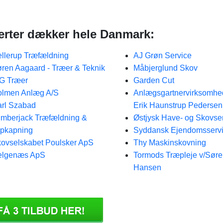
erter dækker hele Danmark:
llerup Træfældning
AJ Grøn Service
ren Aagaard - Træer & Teknik
Måbjerglund Skov
G Træer
Garden Cut
lmen Anlæg A/S
Anlægsgartnervirksomhe
rl Szabad
Erik Haunstrup Pedersen
mberjack Træfældning &
Østjysk Have- og Skovse
pkapning
Syddansk Ejendomsserv
ovselskabet Poulsker ApS
Thy Maskinskovning
elgenæs ApS
Tormods Træpleje v/Søre
Hansen