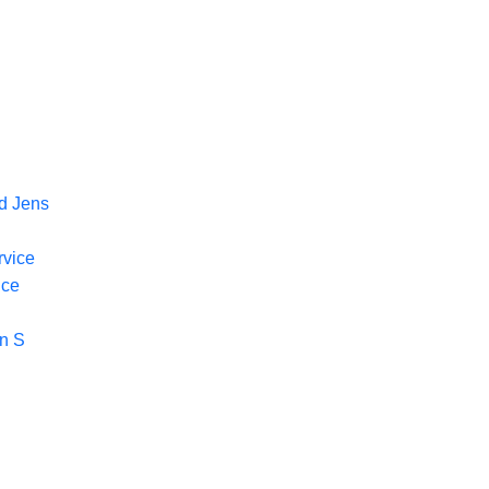
d Jens
rvice
ice
n S