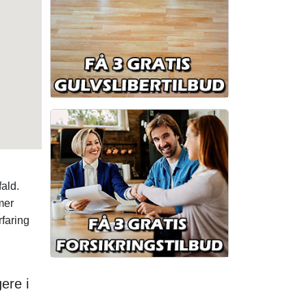
ald.
mer
faring
ere i