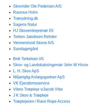
Skovrider Ole Pedersen A/S
Rasmus Holm
Trærydning.dk
Sagens Natur
HJ Skoventreprenør I/S
Torben Jakobsen Rehder
Vennerslund Skove A/S
Sandagergård
Brdr Terkelsen I/S
Skov- og Landskabsingeniør John W Hinze
L. H. Skov ApS
Miljørigtig Anlægsgartner ApS
VK Ejendomsservice
Vibes Træpleje v/Jacob Vibe
J K Skov & Træpleje
Træplejeren / Ravn Rope Access