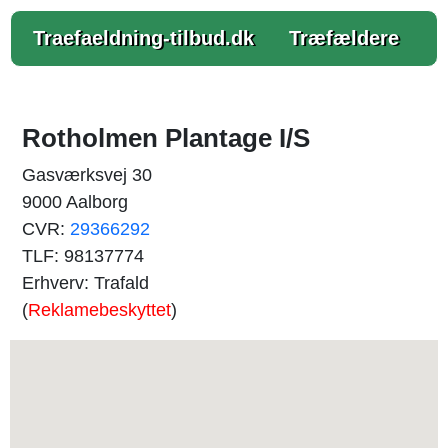
Traefaeldning-tilbud.dk
Træfældere
Rotholmen Plantage I/S
Gasværksvej 30
9000 Aalborg
CVR:
29366292
TLF: 98137774
Erhverv: Trafald
(
Reklamebeskyttet
)