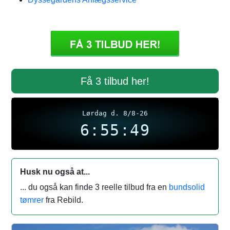
Få 3 tilbud her!
Lørdag d. 8/8-26
6:55:49
Husk nu også at...
... du også kan finde 3 reelle tilbud fra en
bundsolid
tømrer
fra Rebild.