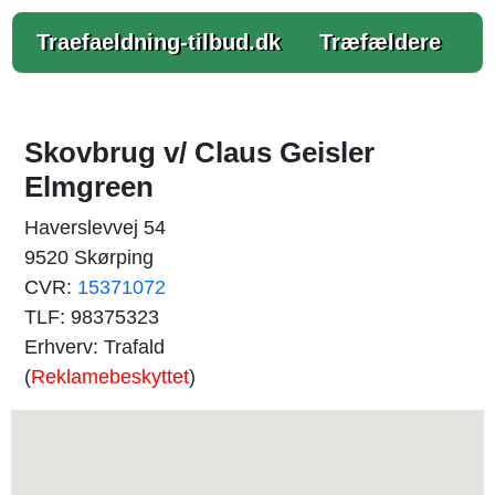
Traefaeldning-tilbud.dk
Træfældere
Skovbrug v/ Claus Geisler
Elmgreen
Haverslevvej 54
9520 Skørping
CVR:
15371072
TLF: 98375323
Erhverv: Trafald
(
Reklamebeskyttet
)