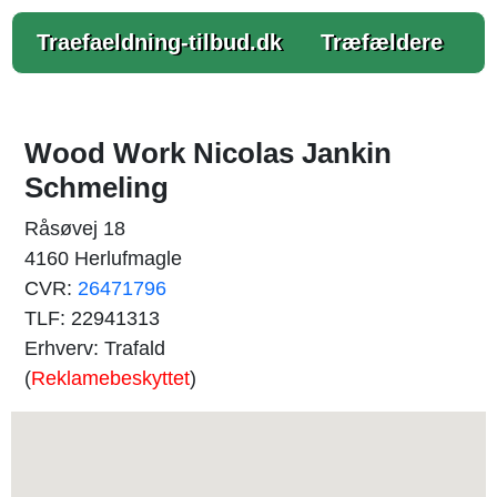
Traefaeldning-tilbud.dk
Træfældere
Wood Work Nicolas Jankin
Schmeling
Råsøvej 18
4160 Herlufmagle
CVR:
26471796
TLF: 22941313
Erhverv: Trafald
(
Reklamebeskyttet
)