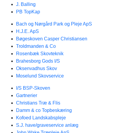
J. Balling
PB TopKap
Bach og Nørgård Park og Pleje ApS
H.J.E. ApS
Bøgeskoven Casper Christiansen
Troldmanden & Co
Rosenbæk Skovteknik
Brahesborg Gods I/S
Oksenvadhus Skov
Moselund Skovservice
I/S BSP-Skoven
Gartnerier
Christians Træ & Flis
Damm & co Topbeskæring
Kofoed Landskabspleje
S.J. have/graveservice anlæg
John Wake Træpleje ApS