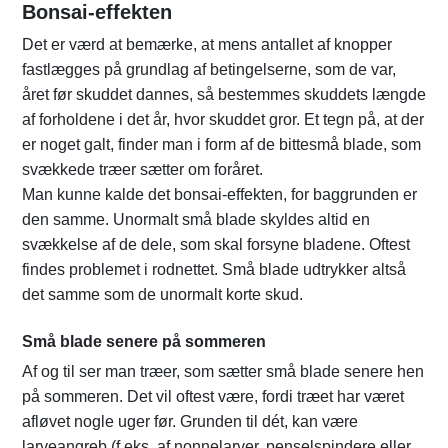
Bonsai-effekten
Det er værd at bemærke, at mens antallet af knopper
fastlægges på grundlag af betingelserne, som de var,
året før skuddet dannes, så bestemmes skuddets længde
af forholdene i det år, hvor skuddet gror. Et tegn på, at der
er noget galt, finder man i form af de bittesmå blade, som
svækkede træer sætter om foråret.
Man kunne kalde det bonsai-effekten, for baggrunden er
den samme. Unormalt små blade skyldes altid en
svækkelse af de dele, som skal forsyne bladene. Oftest
findes problemet i rodnettet. Små blade udtrykker altså
det samme som de unormalt korte skud.
Små blade senere på sommeren
Af og til ser man træer, som sætter små blade senere hen
på sommeren. Det vil oftest være, fordi træet har været
afløvet nogle uger før. Grunden til dét, kan være
larveangreb (f.eks. af nonnelarver, penselspindere eller