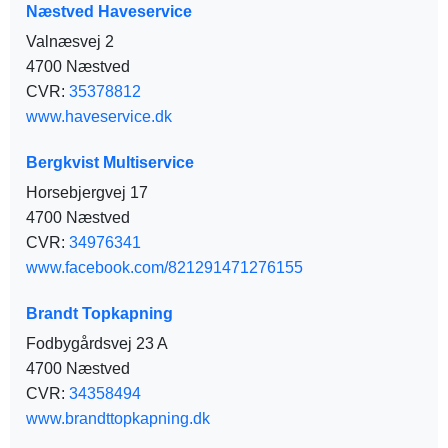
Næstved Haveservice
Valnæsvej 2
4700 Næstved
CVR:
35378812
www.haveservice.dk
Bergkvist Multiservice
Horsebjergvej 17
4700 Næstved
CVR:
34976341
www.facebook.com/821291471276155
Brandt Topkapning
Fodbygårdsvej 23 A
4700 Næstved
CVR:
34358494
www.brandttopkapning.dk