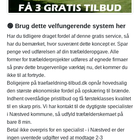
🟢 Brug dette velfungerende system her
Har du tidligere draget fordel af denne gratis service, så
har du bemærket, hvor suverænt dette koncept er. Spar
penge ved udførelsen af din træfælderopgave. Alle
former for træfælderprojekter udføres af egnede firmaer
så prøv dette brugervenlige værktøj nu, det kommer du
ikke til at fortryde.
Boligejere på traefaeldning-tilbud.dk opnår hovedsalig
den største økonomiske fordel på opskæring til brænde.
Indhent overdådige pristilbud og få førsteklasses kvalitet
til en skarp pris. Vi har kontakt til de dygtigste specialister
i Næstved kommune, så udfyld træfælderskemaet på
bare 8 min.
Betal ikke overpris for en specialist - i Næstved er der
ingen uventede udgifter ved at modtage 2-3