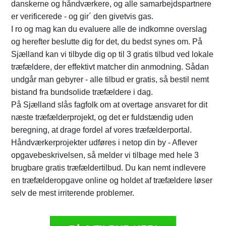
danskerne og håndværkere, og alle samarbejdspartnere
er verificerede - og gir´ den givetvis gas.
I ro og mag kan du evaluere alle de indkomne overslag
og herefter beslutte dig for det, du bedst synes om. På
Sjælland kan vi tilbyde dig op til 3 gratis tilbud ved lokale
træfældere, der effektivt matcher din anmodning. Sådan
undgår man gebyrer - alle tilbud er gratis, så bestil nemt
bistand fra bundsolide træfældere i dag.
På Sjælland slås fagfolk om at overtage ansvaret for dit
næste træfælderprojekt, og det er fuldstændig uden
beregning, at drage fordel af vores træfælderportal.
Håndværkerprojekter udføres i netop din by - Aflever
opgavebeskrivelsen, så melder vi tilbage med hele 3
brugbare gratis træfældertilbud. Du kan nemt indlevere
en træfælderopgave online og holdet af træfældere løser
selv de mest irriterende problemer.