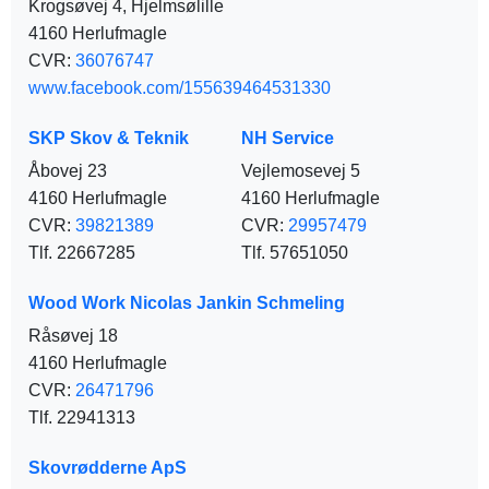
Krogsøvej 4, Hjelmsølille
4160 Herlufmagle
CVR:
36076747
www.facebook.com/155639464531330
SKP Skov & Teknik
NH Service
Åbovej 23
Vejlemosevej 5
4160 Herlufmagle
4160 Herlufmagle
CVR:
39821389
CVR:
29957479
Tlf. 22667285
Tlf. 57651050
Wood Work Nicolas Jankin Schmeling
Råsøvej 18
4160 Herlufmagle
CVR:
26471796
Tlf. 22941313
Skovrødderne ApS