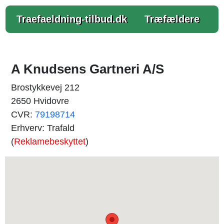
Traefaeldning-tilbud.dk
Træfældere
A Knudsens Gartneri A/S
Brostykkevej 212
2650 Hvidovre
CVR:
79198714
Erhverv: Trafald
(
Reklamebeskyttet
)