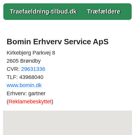
Traefaeldning-tilbud.dk
Træfældere
Bomin Erhverv Service ApS
Kirkebjerg Parkvej 8
2605 Brøndby
CVR:
29631336
TLF: 43968040
www.bomin.dk
Erhverv: gartner
(
Reklamebeskyttet
)