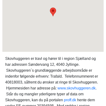
Skovhuggeren er travl og hører til i region Sjælland og
har adressen Søndervang 12, 4040 Jyllinge.
Skovhuggeren´s grundlæggende arbejdsområde er
indenfor følgende erhverv: Trafald. Telefonnummeret er
40818003, såfremt du ønsker at ringe til Skovhuggeren.
Hjemmesiden har adresse på:
www.skovhuggeren.dk
.
Står du og mangler yderligere typer af data om
Skovhuggeren, kan du på portalen
proff.dk
hente dem
under SE-nummer 20394595. Med rødder i region