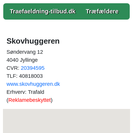
Traefaeldning-tilbud.dk
Træfældere
Skovhuggeren
Søndervang 12
4040 Jyllinge
CVR:
20394595
TLF: 40818003
www.skovhuggeren.dk
Erhverv: Trafald
(
Reklamebeskyttet
)